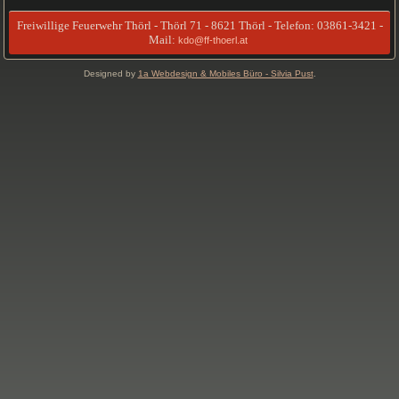
Freiwillige Feuerwehr Thörl - Thörl 71 - 8621 Thörl - Telefon: 03861-3421 -
Mail:
kdo@ff-thoerl.at
Designed by
1a Webdesign & Mobiles Büro - Silvia Pust
.