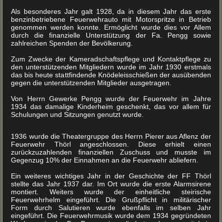
Als besonderes Jahr galt 1928, da in diesem Jahr das erste
benzinbetriebene Feuerwehrauto mit Motorspritze in Betrieb
genommen werden konnte. Ermöglicht wurde dies vor Allem
durch die finanzielle Unterstützung der Fa. Pengg sowie
zahlreichen Spenden der Bevölkerung.
Zum Zwecke der Kameradschaftspflege und Kontaktpflege zu
den unterstützenden Mitgliedern wurde im Jahr 1930 erstmals
das bis heute stattfindende Knödeleisschießen der ausübenden
gegen die unterstützenden Mitglieder ausgetragen.
Von Herrn Gewerke Pengg wurde der Feuerwehr im Jahre
1934 das damalige Kinderheim geschenkt, das vor allem für
Schulungen und Sitzungen genutzt wurde.
1936 wurde die Theatergruppe des Herrn Pierer aus Aflenz der
Feuerwehr Thörl angeschlossen. Diese erhielt einen
zurückzuzahlenden finanziellen Zuschuss und musste im
Gegenzug 10% der Einnahmen an die Feuerwehr abliefern.
Ein weiteres wichtiges Jahr in der Geschichte der FF Thörl
stellte das Jahr 1937 dar. Im Ort wurde die erste Alarmsirene
montiert. Weiters wurde der einheitliche steirische
Feuerwehrhelm eingeführt. Die Grußpflicht in militärischer
Form durch Salutieren wurde ebenfalls im selben Jahr
eingeführt. Die Feuerwehrmusik wurde dem 1934 gegründeten