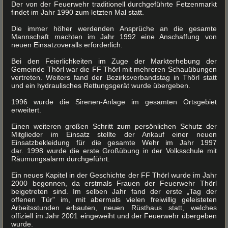
Der von der Feuerwehr traditionell durchgeführte Fetzenmarkt
findet im Jahr 1990 zum letzten Mal statt.
Die immer höher werdenden Ansprüche an die gesamte
Mannschaft machten im Jahr 1992 eine Anschaffung von
neuen Einsatzoveralls erforderlich.
Bei den Feierlichkeiten im Zuge der Markterhebung der
Gemeinde Thörl war die FF Thörl mit mehreren Schauübungen
vertreten. Weiters fand der Bezirksverbandstag in Thörl statt
und ein hydraulisches Rettungsgerät wurde übergeben.
1996 wurde die Sirenen-Anlage im gesamten Ortsgebiet
erweitert.
Einen weiteren großen Schritt zum persönlichen Schutz der
Mitglieder im Einsatz stellte der Ankauf einer neuen
Einsatzbekleidung für die gesamte Wehr im Jahr 1997
dar. 1998 wurde die erste Großübung in der Volksschule mit
Räumungsalarm durchgeführt.
Ein neues Kapitel in der Geschichte der FF Thörl wurde im Jahr
2000 begonnen, da erstmals Frauen der Feuerwehr Thörl
beigetreten sind. Im selben Jahr fand der erste „Tag der
offenen Tür" im, mit abermals vielen freiwillig geleisteten
Arbeitsstunden erbauten, neuen Rüsthaus statt, welches
offiziell im Jahr 2001 eingeweiht und der Feuerwehr übergeben
wurde.