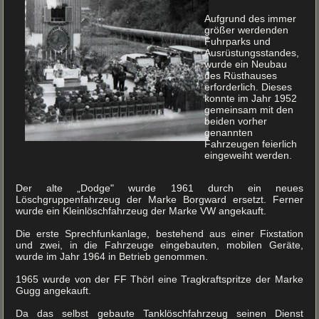
Aufgrund des immer
größer werdenden
Fuhrparks und
Ausrüstungsstandes,
wurde ein Neubau
des Rüsthauses
erforderlich. Dieses
konnte im Jahr 1952
gemeinsam mit den
beiden vorher
genannten
Fahrzeugen feierlich
eingeweiht werden.
Der alte „Dodge" wurde 1961 durch ein neues
Löschgruppenfahrzeug der Marke Borgward ersetzt. Ferner
wurde ein Kleinlöschfahrzeug der Marke VW angekauft.
Die erste Sprechfunkanlage, bestehend aus einer Fixstation
und zwei, in die Fahrzeuge eingebauten, mobilen Geräte,
wurde im Jahr 1964 in Betrieb genommen.
1965 wurde von der FF Thörl eine Tragkraftspritze der Marke
Gugg angekauft.
Da das selbst gebaute Tanklöschfahrzeug seinen Dienst