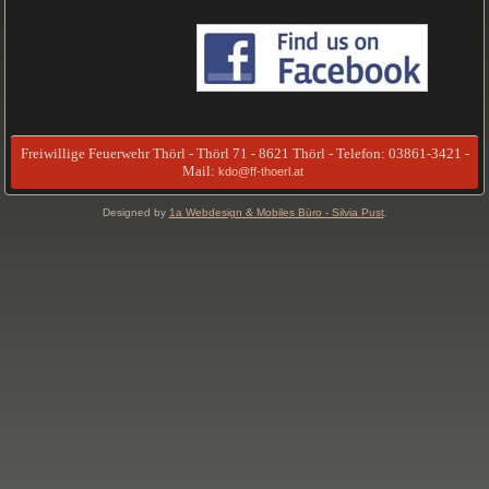
Freiwillige Feuerwehr Thörl - Thörl 71 - 8621 Thörl - Telefon: 03861-3421 -
Mail:
kdo@ff-thoerl.at
Designed by
1a Webdesign & Mobiles Büro - Silvia Pust
.