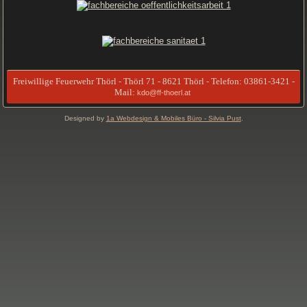
Freiwillige Feuerwehr Thörl - Thörl 71 - 8621 Thörl - Telefon: 03861-3421 -
Mail:
kdo@ff-thoerl.at
Designed by
1a Webdesign & Mobiles Büro - Silvia Pust
.