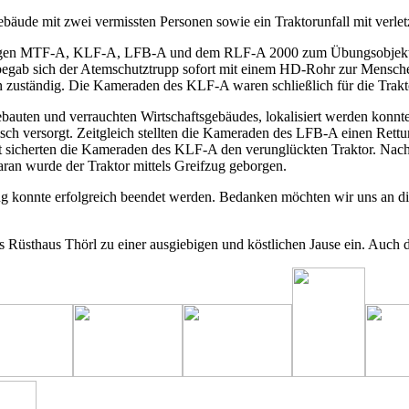
bäude mit zwei vermissten Personen sowie ein Traktorunfall mit verlet
eugen MTF-A, KLF-A, LFB-A und dem RLF-A 2000 zum Übungsobjekt in 
egab sich der Atemschutztrupp sofort mit einem HD-Rohr zur Mensche
n zuständig. Die Kameraden des KLF-A waren schließlich für die Trak
ten und verrauchten Wirtschaftsgebäudes, lokalisiert werden konnte, 
isch versorgt. Zeitgleich stellten die Kameraden des LFB-A einen Rett
Zeit sicherten die Kameraden des KLF-A den verunglückten Traktor. Na
aran wurde der Traktor mittels Greifzug geborgen.
g konnte erfolgreich beendet werden. Bedanken möchten wir uns an di
 Rüsthaus Thörl zu einer ausgiebigen und köstlichen Jause ein. Auch 