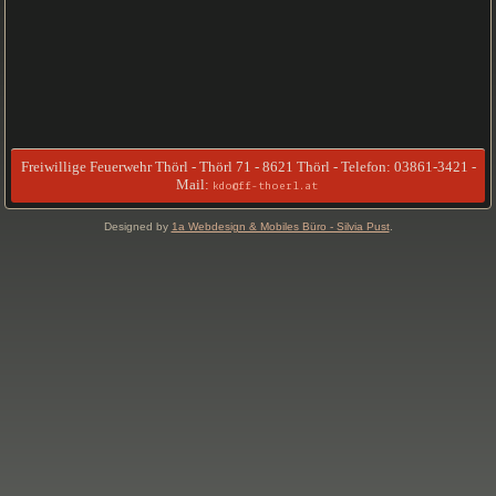
Freiwillige Feuerwehr Thörl - Thörl 71 - 8621 Thörl - Telefon: 03861-3421 -
Mail:
kdo@ff-thoerl.at
Designed by
1a Webdesign & Mobiles Büro - Silvia Pust
.