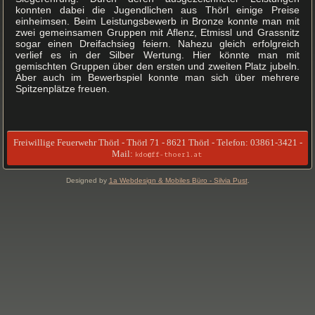
konnten dabei die Jugendlichen aus Thörl einige Preise
einheimsen. Beim Leistungsbewerb in Bronze konnte man mit
zwei gemeinsamen Gruppen mit Aflenz, Etmissl und Grassnitz
sogar einen Dreifachsieg feiern. Nahezu gleich erfolgreich
verlief es in der Silber Wertung. Hier könnte man mit
gemischten Gruppen über den ersten und zweiten Platz jubeln.
Aber auch im Bewerbspiel konnte man sich über mehrere
Spitzenplätze freuen.
Freiwillige Feuerwehr Thörl - Thörl 71 - 8621 Thörl - Telefon: 03861-3421 -
Mail:
kdo@ff-thoerl.at
Designed by
1a Webdesign & Mobiles Büro - Silvia Pust
.